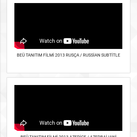
BEÜ TANITIM FİLMİ 2013 RUSÇA / RUSSİAN SUBTİTLE
BEÜ TANITIM FİLMİ 2013 AZERİCE / AZERBAİJANİ