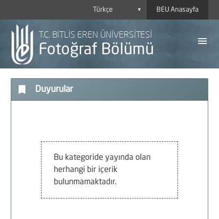
BEU Anasayfa
▼
T.C. BİTLİS EREN ÜNİVERSİTESİ
menu
Fotoğraf Bölümü
bookmark
Duyurular
A
Y
H
Bu kategoride yayında olan
herhangi bir içerik
B
bulunmamaktadır.
P
D