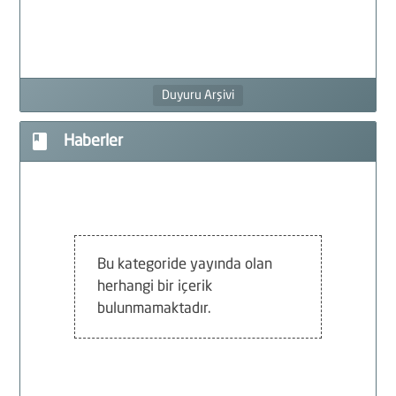
F
G
Duyuru Arşivi
F
book
Haberler
İ
Bu kategoride yayında olan
herhangi bir içerik
bulunmamaktadır.