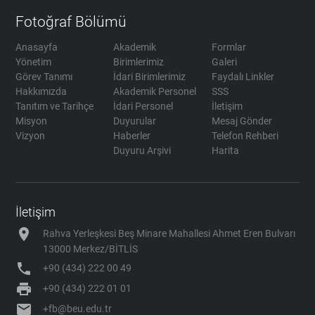
Fotoğraf Bölümü
Anasayfa
Akademik
Formlar
Yönetim
Birimlerimiz
Galeri
Görev Tanımı
İdari Birimlerimiz
Faydalı Linkler
Hakkımızda
Akademik Personel
SSS
Tanıtım ve Tarihçe
İdari Personel
İletişim
Misyon
Duyurular
Mesaj Gönder
Vizyon
Haberler
Telefon Rehberi
Duyuru Arşivi
Harita
İletişim
location_on
Rahva Yerleşkesi Beş Minare Mahallesi Ahmet Eren Bulvarı
13000 Merkez/BİTLİS
phone
+90 (434) 222 00 49
print
+90 (434) 222 01 01
mail
+fb@beu.edu.tr