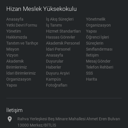
Hizan Meslek Yüksekokulu
Anasayfa
İş Akış Süreçleri
Yönetmelik
Yetki Devri Formu
İş Tanımı
Organizasyon
Yönetim
Hizmet Standartları
Yapısı
Hakkımızda
Hassas Görevler
Öğrenci İşleri
Tanıtım ve Tarihçe
Akademik Personel
Süreçlerin
Misyon
İdari Personel
Sınıflandırması
Vizyon
Anasayfa
İletişim
Akademik
Duyurular
Mesaj Gönder
Birimlerimiz
Haberler
Telefon Rehberi
İdari Birimlerimiz
Duyuru Arşivi
SSS
Organizasyon
Kampüs
Harita
Yapısı
Fotoğrafları
İletişim
location_on
Rahva Yerleşkesi Beş Minare Mahallesi Ahmet Eren Bulvarı
13000 Merkez/BİTLİS