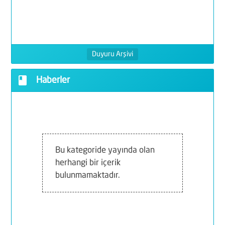
Ö
K
Duyuru Arşivi
K
book
Haberler
D
F
G
Bu kategoride yayında olan
D
herhangi bir içerik
bulunmamaktadır.
İ