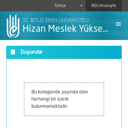
BEU Anasayfa
▼
T.C. BİTLİS EREN ÜNİVERSİTESİ
menu
Hizan Meslek Yüksekokulu
bookmark
Duyurular
A
Y
H
Bu kategoride yayında olan
herhangi bir içerik
B
bulunmamaktadır.
İ
P