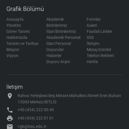
Grafik Bölümü
Anasayfa
Akademik
Formlar
Yönetim
Birimlerimiz
Galeri
Görev Tanımı
İdari Birimlerimiz
Faydalı Linkler
Hakkımızda
Akademik Personel
SSS
Tanıtım ve Tarihçe
İdari Personel
İletişim
Misyon
Duyurular
Mesaj Gönder
Vizyon
Haberler
Telefon Rehberi
Duyuru Arşivi
Harita
İletişim
location_on
Rahva Yerleşkesi Beş Minare Mahallesi Ahmet Eren Bulvarı
13000 Merkez/BİTLİS
phone
+90 (434) 222 00 49
print
+90 (434) 222 01 01
mail
+gb@beu.edu.tr