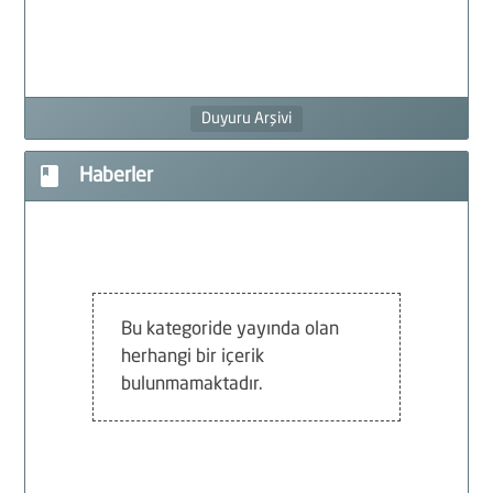
F
G
Duyuru Arşivi
F
book
Haberler
İ
Bu kategoride yayında olan
herhangi bir içerik
bulunmamaktadır.