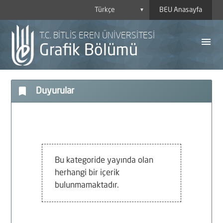
BEU Anasayfa
▼
T.C. BİTLİS EREN ÜNİVERSİTESİ
menu
Grafik Bölümü
bookmark
Duyurular
A
Y
H
Bu kategoride yayında olan
herhangi bir içerik
B
bulunmamaktadır.
P
D