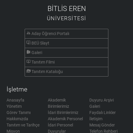
BİTLİS EREN
ÜNİVERSİTESİ
supervisor_account
Aday Öğrenci Portalı
important_devices
BEÜ Slayt
camera_roll
Galeri
ondemand_video
Tanıtım Filmi
perm_media
Tanıtım Kataloğu
İşletme
Anasayfa
Akademik
Duyuru Arşivi
Yönetim
Birimlerimiz
Galeri
Görev Tanımı
İdari Birimlerimiz
Faydalı Linkler
Hakkımızda
Akademik Personel
İletişim
Tanıtım ve Tarihçe
İdari Personel
Mesaj Gönder
Misyon
Duyurular
Telefon Rehberi