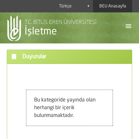
BEU Anasayfa
▼
T.C. BİTLİS EREN ÜNİVERSİTESİ
menu
İşletme
bookmark
Duyurular
A
Y
H
Bu kategoride yayında olan
herhangi bir içerik
B
bulunmamaktadır.
P
D