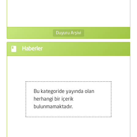
F
G
Duyuru Arşivi
F
book
Haberler
İ
D
Bu kategoride yayında olan
herhangi bir içerik
bulunmamaktadır.