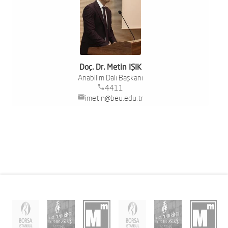
Doç. Dr. Metin IŞIK
Anabilim Dalı Başkanı
phone
4411
mail
imetin@beu.edu.tr