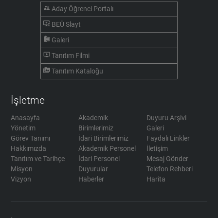
supervisor_account
Aday Öğrenci Portalı
important_devices
BEÜ Slayt
camera_roll
Galeri
ondemand_video
Tanıtım Filmi
perm_media
Tanıtım Kataloğu
İşletme
Anasayfa
Akademik
Duyuru Arşivi
Yönetim
Birimlerimiz
Galeri
Görev Tanımı
İdari Birimlerimiz
Faydalı Linkler
Hakkımızda
Akademik Personel
İletişim
Tanıtım ve Tarihçe
İdari Personel
Mesaj Gönder
Misyon
Duyurular
Telefon Rehberi
Vizyon
Haberler
Harita