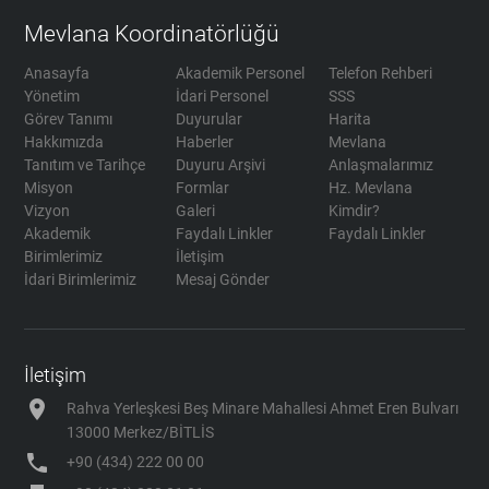
Mevlana Koordinatörlüğü
Anasayfa
Akademik Personel
Telefon Rehberi
Yönetim
İdari Personel
SSS
Görev Tanımı
Duyurular
Harita
Hakkımızda
Haberler
Mevlana
Tanıtım ve Tarihçe
Duyuru Arşivi
Anlaşmalarımız
Misyon
Formlar
Hz. Mevlana
Vizyon
Galeri
Kimdir?
Akademik
Faydalı Linkler
Faydalı Linkler
Birimlerimiz
İletişim
İdari Birimlerimiz
Mesaj Gönder
İletişim
location_on
Rahva Yerleşkesi Beş Minare Mahallesi Ahmet Eren Bulvarı
13000 Merkez/BİTLİS
phone
+90 (434) 222 00 00