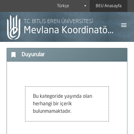
BEU Anasayfa
▼
T.C. BİTLİS EREN ÜNİVERSİTESİ
menu
Mevlana Koordinatörlüğü
bookmark
Duyurular
A
Y
H
Bu kategoride yayında olan
herhangi bir içerik
B
bulunmamaktadır.
P
D