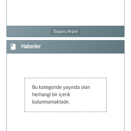
F
G
Duyuru Arşivi
F
book
Haberler
İ
D
Bu kategoride yayında olan
herhangi bir içerik
bulunmamaktadır.