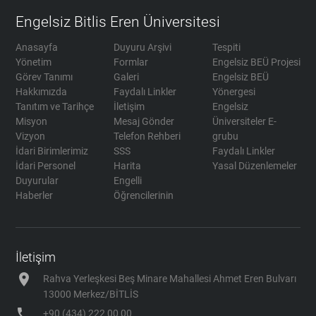
Engelsiz Bitlis Eren Üniversitesi
Anasayfa
Duyuru Arşivi
Tespiti
Yönetim
Formlar
Engelsiz BEÜ Projesi
Görev Tanımı
Galeri
Engelsiz BEÜ
Hakkımızda
Faydalı Linkler
Yönergesi
Tanıtım ve Tarihçe
İletişim
Engelsiz
Misyon
Mesaj Gönder
Üniversiteler E-
Vizyon
Telefon Rehberi
grubu
İdari Birimlerimiz
SSS
Faydalı Linkler
İdari Personel
Harita
Yasal Düzenlemeler
Duyurular
Engelli
Haberler
Öğrencilerinin
İletişim
location_on
Rahva Yerleşkesi Beş Minare Mahallesi Ahmet Eren Bulvarı
13000 Merkez/BİTLİS
phone
+90 (434) 222 00 00