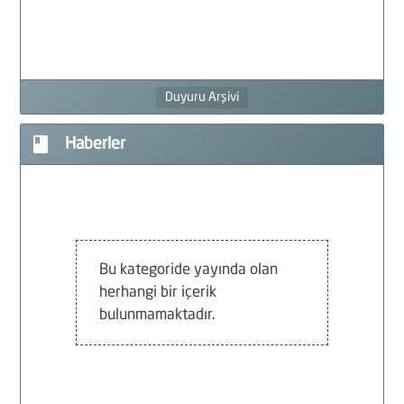
F
Duyuru Arşivi
G
book
Haberler
F
İ
D
Bu kategoride yayında olan
herhangi bir içerik
bulunmamaktadır.