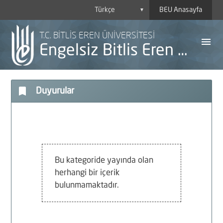
BEU Anasayfa
▼
T.C. BİTLİS EREN ÜNİVERSİTESİ
menu
Engelsiz Bitlis Eren Üniversitesi
bookmark
Duyurular
A
Y
H
Bu kategoride yayında olan
herhangi bir içerik
B
bulunmamaktadır.
P
D