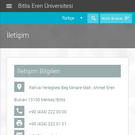
menu
Bitlis Eren Üniversitesi
search
sort
▼
Hızlı Erişim
İletişim
İletişim Bilgileri
room
Rahva Yerleşkesi Beş Minare Mah. Ahmet Eren
Bulvarı 13100 Merkez/Bitlis
phone
+90 (434) 222 00 00
print
+90 (434) 222 01 01