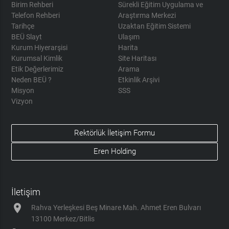
Birim Rehberi
Sürekli Eğitim Uygulama ve
Telefon Rehberi
Araştırma Merkezi
Tarihçe
Uzaktan Eğitim Sistemi
BEÜ Slayt
Ulaşım
Kurum Hiyerarşisi
Harita
Kurumsal Kimlik
Site Haritası
Etik Değerlerimiz
Arama
Neden BEÜ ?
Etkinlik Arşivi
Misyon
SSS
Vizyon
Rektörlük İletişim Formu
Eren Holding
İletişim
location_on
Rahva Yerleşkesi Beş Minare Mah. Ahmet Eren Bulvarı
13100 Merkez/Bitlis