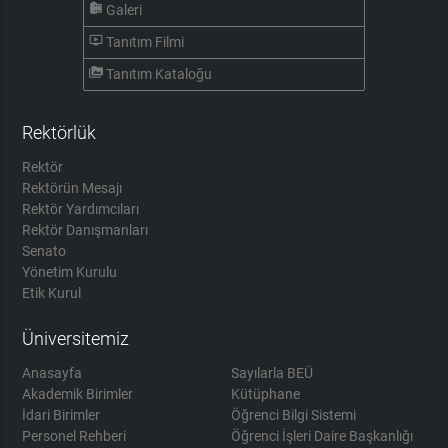
camera_roll
Galeri
ondemand_video
Tanıtım Filmi
perm_media
Tanıtım Kataloğu
Rektörlük
Rektör
Rektörün Mesajı
Rektör Yardımcıları
Rektör Danışmanları
Senato
Yönetim Kurulu
Etik Kurul
Üniversitemiz
Anasayfa
Sayılarla BEÜ
Akademik Birimler
Kütüphane
İdari Birimler
Öğrenci Bilgi Sistemi
Personel Rehberi
Öğrenci İşleri Daire Başkanlığı