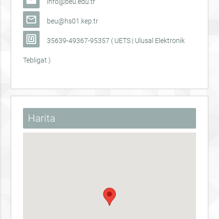
mail
info@beu.edu.tr
mail_outline
beu@hs01.kep.tr
nfc
35639-49367-95357 ( UETS | Ulusal Elektronik
Tebligat )
Harita