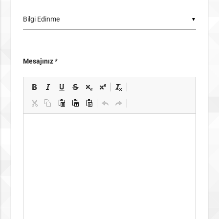
▼
Mesajınız
*