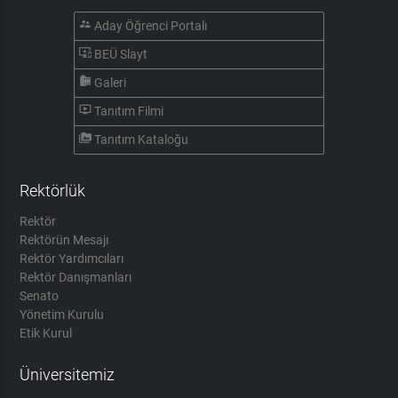
supervisor_account
Aday Öğrenci Portalı
important_devices
BEÜ Slayt
camera_roll
Galeri
ondemand_video
Tanıtım Filmi
perm_media
Tanıtım Kataloğu
Rektörlük
Rektör
Rektörün Mesajı
Rektör Yardımcıları
Rektör Danışmanları
Senato
Yönetim Kurulu
Etik Kurul
Üniversitemiz