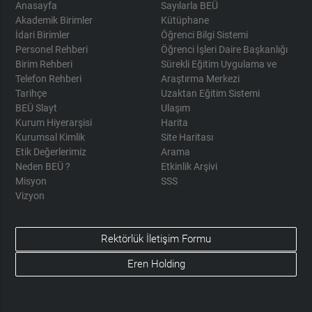
Anasayfa
Sayılarla BEÜ
Akademik Birimler
Kütüphane
İdari Birimler
Öğrenci Bilgi Sistemi
Personel Rehberi
Öğrenci İşleri Daire Başkanlığı
Birim Rehberi
Sürekli Eğitim Uygulama ve
Telefon Rehberi
Araştırma Merkezi
Tarihçe
Uzaktan Eğitim Sistemi
BEÜ Slayt
Ulaşım
Kurum Hiyerarşisi
Harita
Kurumsal Kimlik
Site Haritası
Etik Değerlerimiz
Arama
Neden BEÜ ?
Etkinlik Arşivi
Misyon
SSS
Vizyon
Rektörlük İletişim Formu
Eren Holding