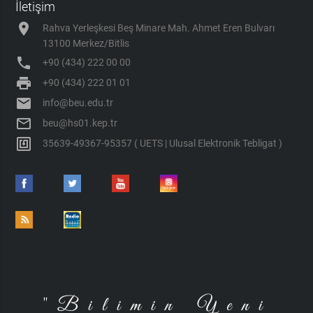
İletişim
location_on
Rahva Yerleşkesi Beş Minare Mah. Ahmet Eren Bulvarı
13100 Merkez/Bitlis
phone
+90 (434) 222 00 00
print
+90 (434) 222 01 01
mail
info@beu.edu.tr
mail_outline
beu@hs01.kep.tr
nfc
35639-49367-95357 ( UETS | Ulusal Elektronik Tebligat )
"Bilimin Yeni