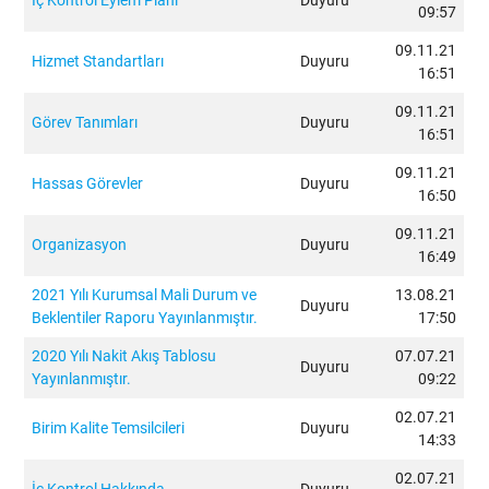
İç Kontrol Eylem Planı
Duyuru
09:57
09.11.21
Hizmet Standartları
Duyuru
16:51
09.11.21
Görev Tanımları
Duyuru
İ
16:51
09.11.21
D
Hassas Görevler
Duyuru
16:50
09.11.21
Organizasyon
Duyuru
16:49
2021 Yılı Kurumsal Mali Durum ve
13.08.21
Duyuru
Beklentiler Raporu Yayınlanmıştır.
17:50
2020 Yılı Nakit Akış Tablosu
07.07.21
Duyuru
Yayınlanmıştır.
09:22
02.07.21
Birim Kalite Temsilcileri
Duyuru
14:33
02.07.21