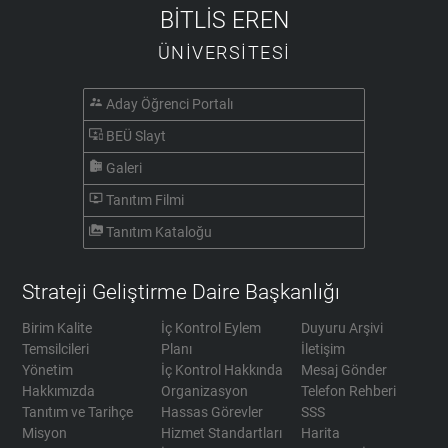
BİTLİS EREN
ÜNİVERSİTESİ
supervisor_account
Aday Öğrenci Portalı
important_devices
BEÜ Slayt
camera_roll
Galeri
ondemand_video
Tanıtım Filmi
perm_media
Tanıtım Kataloğu
Strateji Geliştirme Daire Başkanlığı
Birim Kalite
İç Kontrol Eylem
Duyuru Arşivi
Temsilcileri
Planı
İletişim
Yönetim
İç Kontrol Hakkında
Mesaj Gönder
Hakkımızda
Organizasyon
Telefon Rehberi
Tanıtım ve Tarihçe
Hassas Görevler
SSS
Misyon
Hizmet Standartları
Harita