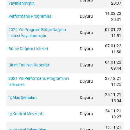
Duyuru
B
Yayınlanmıştır.
20:37
11.02.22
P
Performans Programları
Duyuru
20:31
S
2022 Yılı Program Bütçe Dağılım
07.01.22
Duyuru
Listesi Yayınlanmıştır.
11:51
B
07.01.22
Bütçe Dağılım Listeleri
Duyuru
11:50
F
04.01.22
Birim Faaliyet Raporları
Duyuru
R
09:44
2021 Yılı Performans Programının
27.12.21
K
Duyuru
İzlenmesi
11:25
İ
25.11.21
İş Akış Şemaları
Duyuru
15:04
F
24.11.21
İç Kontrol Mevzuatı
Duyuru
10:27
D
16.11.21