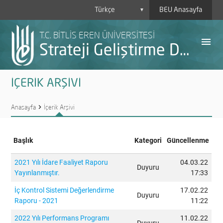
BEU Anasayfa
▼
T.C. BİTLİS EREN ÜNİVERSİTESİ
menu
Strateji Geliştirme Daire Başkanlığı
İÇERİK ARŞİVİ
Anasayfa
chevron_right
İçerik Arşivi
Başlık
Kategori
Güncellenme
A
2021 Yılı İdare Faaliyet Raporu
04.03.22
Duyuru
Yayınlanmıştır.
17:33
Y
İç Kontrol Sistemi Değerlendirme
17.02.22
Duyuru
Raporu - 2021
11:22
H
2022 Yılı Performans Programı
11.02.22