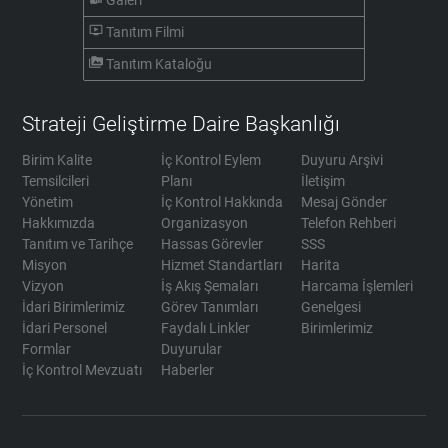
Galeri
ondemand_video
Tanıtım Filmi
perm_media
Tanıtım Kataloğu
Strateji Geliştirme Daire Başkanlığı
Birim Kalite
İç Kontrol Eylem
Duyuru Arşivi
Temsilcileri
Planı
İletişim
Yönetim
İç Kontrol Hakkında
Mesaj Gönder
Hakkımızda
Organizasyon
Telefon Rehberi
Tanıtım ve Tarihçe
Hassas Görevler
SSS
Misyon
Hizmet Standartları
Harita
Vizyon
İş Akış Şemaları
Harcama İşlemleri
İdari Birimlerimiz
Görev Tanımları
Genelgesi
İdari Personel
Faydalı Linkler
Birimlerimiz
Formlar
Duyurular
İç Kontrol Mevzuatı
Haberler