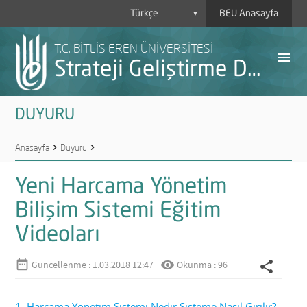
BEU Anasayfa
▼
T.C. BİTLİS EREN ÜNİVERSİTESİ
menu
Strateji Geliştirme Daire Başkanlığı
DUYURU
Anasayfa
chevron_right
Duyuru
chevron_right
Yeni Harcama Yönetim Bilişim Sistemi Eğitim Videoları
Yeni Harcama Yönetim
Bilişim Sistemi Eğitim
A
Videoları
Y
date_range
remove_red_eye
share
Güncellenme : 1.03.2018 12:47
Okunma : 96
H
1. Harcama Yönetim Sistemi Nedir Sisteme Nasıl Girilir?