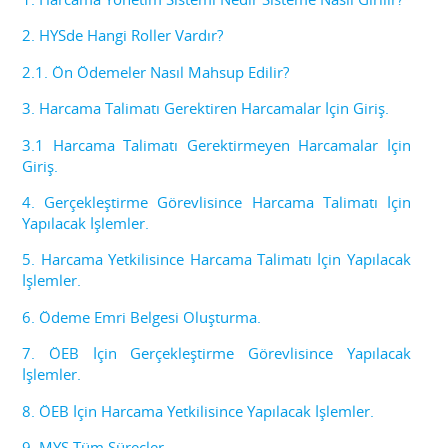
B
2. HYSde Hangi Roller Vardır?
P
2.1. Ön Ödemeler Nasıl Mahsup Edilir?
S
3. Harcama Talimatı Gerektiren Harcamalar İçin Giriş.
B
3.1 Harcama Talimatı Gerektirmeyen Harcamalar İçin
Giriş.
F
4. Gerçekleştirme Görevlisince Harcama Talimatı İçin
Yapılacak İşlemler.
R
5. Harcama Yetkilisince Harcama Talimatı İçin Yapılacak
K
İşlemler.
6. Ödeme Emri Belgesi Oluşturma.
İ
7. ÖEB İçin Gerçekleştirme Görevlisince Yapılacak
F
İşlemler.
8. ÖEB İçin Harcama Yetkilisince Yapılacak İşlemler.
D
9. MYS Tüm Süreçler
.