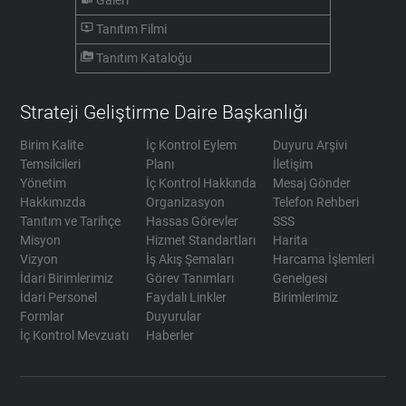
Galeri
ondemand_video
Tanıtım Filmi
perm_media
Tanıtım Kataloğu
Strateji Geliştirme Daire Başkanlığı
Birim Kalite
İç Kontrol Eylem
Duyuru Arşivi
Temsilcileri
Planı
İletişim
Yönetim
İç Kontrol Hakkında
Mesaj Gönder
Hakkımızda
Organizasyon
Telefon Rehberi
Tanıtım ve Tarihçe
Hassas Görevler
SSS
Misyon
Hizmet Standartları
Harita
Vizyon
İş Akış Şemaları
Harcama İşlemleri
İdari Birimlerimiz
Görev Tanımları
Genelgesi
İdari Personel
Faydalı Linkler
Birimlerimiz
Formlar
Duyurular
İç Kontrol Mevzuatı
Haberler