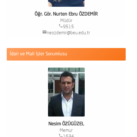
F
Öğr. Gör. Nurten Ebru ÖZDEMİR
Müdür
phone
9515
G
mail
neozdemir@beu.edu.tr
F
İdari ve Mali İşler Sorumlusu
İ
D
Nesim ÖZÜGÜZEL
Memur
phone
1634