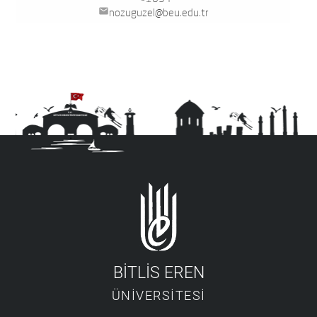
mail
nozuguzel@beu.edu.tr
BİTLİS EREN
ÜNİVERSİTESİ