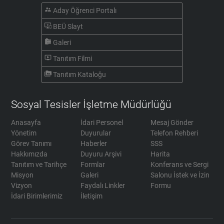
supervisor_account
Aday Öğrenci Portalı
important_devices
BEÜ Slayt
camera_roll
Galeri
ondemand_video
Tanıtım Filmi
perm_media
Tanıtım Kataloğu
Sosyal Tesisler İşletme Müdürlüğü
Anasayfa
İdari Personel
Mesaj Gönder
Yönetim
Duyurular
Telefon Rehberi
Görev Tanımı
Haberler
SSS
Hakkımızda
Duyuru Arşivi
Harita
Tanıtım ve Tarihçe
Formlar
Konferans ve Sergi
Misyon
Galeri
Salonu İstek ve İzin
Vizyon
Faydalı Linkler
Formu
İdari Birimlerimiz
İletişim