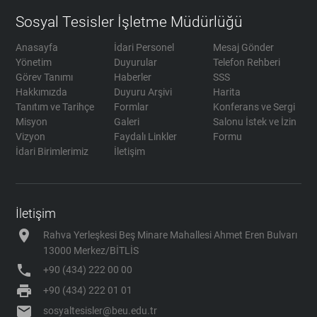
Sosyal Tesisler İşletme Müdürlüğü
Anasayfa
İdari Personel
Mesaj Gönder
Yönetim
Duyurular
Telefon Rehberi
Görev Tanımı
Haberler
SSS
Hakkımızda
Duyuru Arşivi
Harita
Tanıtım ve Tarihçe
Formlar
Konferans ve Sergi
Misyon
Galeri
Salonu İstek ve İzin
Vizyon
Faydalı Linkler
Formu
İdari Birimlerimiz
İletişim
İletişim
location_on
Rahva Yerleşkesi Beş Minare Mahallesi Ahmet Eren Bulvarı
13000 Merkez/BİTLİS
phone
+90 (434) 222 00 00
print
+90 (434) 222 01 01
mail
sosyaltesisler@beu.edu.tr