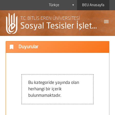
BEU Anasayfa
▼
T.C. BİTLİS EREN ÜNİVERSİTESİ
menu
Sosyal Tesisler İşletme Müdürlüğü
bookmark
Duyurular
A
Y
H
Bu kategoride yayında olan
herhangi bir içerik
B
bulunmamaktadır.
P
D