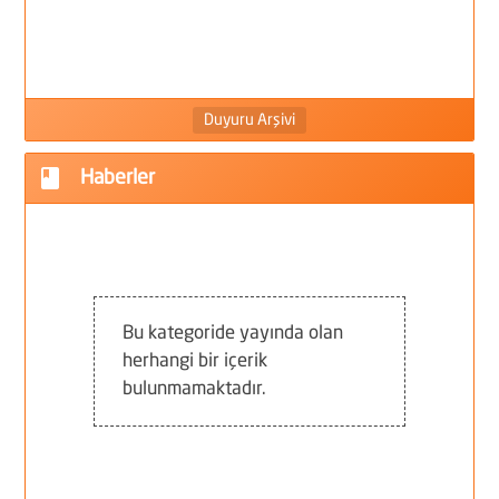
F
G
Duyuru Arşivi
F
book
Haberler
İ
D
Bu kategoride yayında olan
herhangi bir içerik
bulunmamaktadır.