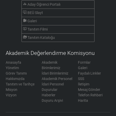
supervisor_account
Aday Öğrenci Portalı
important_devices
BEÜ Slayt
camera_roll
Galeri
ondemand_video
Tanıtım Filmi
perm_media
Tanıtım Kataloğu
Akademik Değerlendirme Komisyonu
Anasayfa
Akademik
Formlar
Yönetim
Birimlerimiz
Galeri
Görev Tanımı
İdari Birimlerimiz
Faydalı Linkler
Hakkımızda
Akademik Personel
SSS
Tanıtım ve Tarihçe
İdari Personel
İletişim
Misyon
Duyurular
Mesaj Gönder
Vizyon
Haberler
Telefon Rehberi
Duyuru Arşivi
Harita