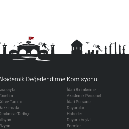
Akademik Değerlendirme Komisyonu
Anasayfa
İdari Birimlerimiz
Yönetim
Akademik Personel
Görev Tanımı
İdari Personel
Hakkımızda
Duyurular
Tanıtım ve Tarihçe
Haberler
Misyon
Duyuru Arşivi
Vizyon
Formlar