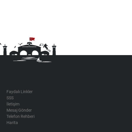
Faydalı Linkler
SSS
İletişim
Mesaj Gönder
Telefon Rehberi
Harita