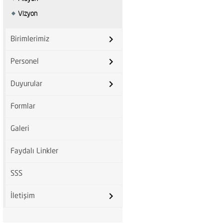
Vizyon
keyboard_arrow_right
Birimlerimiz
keyboard_arrow_right
Personel
keyboard_arrow_right
Duyurular
Formlar
Galeri
Faydalı Linkler
SSS
keyboard_arrow_right
İletişim