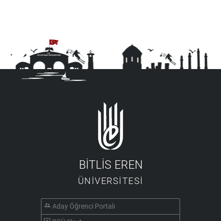
BİTLİS EREN
ÜNİVERSİTESİ
supervisor_account
Aday Öğrenci Portalı