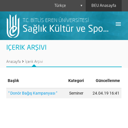
BEU Anasayfa
▼
T.C. BİTLİS EREN ÜNİVERSİTESİ
menu
Sağlık Kültür ve Spor Daire Başkanlığı
İÇERİK ARŞİVİ
Anasayfa
chevron_right
İçerik Arşivi
Başlık
Kategori
Güncellenme
İ
" Donör Bağış Kampanyası "
Seminer
24.04.19 16:41
A
Y