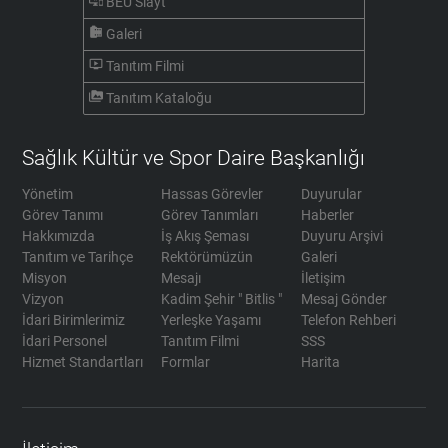
important_devices
BEÜ Slayt
camera_roll
Galeri
ondemand_video
Tanıtım Filmi
perm_media
Tanıtım Kataloğu
Sağlık Kültür ve Spor Daire Başkanlığı
Yönetim
Hassas Görevler
Duyurular
Görev Tanımı
Görev Tanımları
Haberler
Hakkımızda
İş Akış Şeması
Duyuru Arşivi
Tanıtım ve Tarihçe
Rektörümüzün
Galeri
Misyon
Mesajı
İletişim
Vizyon
Kadim Şehir " Bitlis "
Mesaj Gönder
İdari Birimlerimiz
Yerleşke Yaşamı
Telefon Rehberi
İdari Personel
Tanıtım Filmi
SSS
Hizmet Standartları
Formlar
Harita