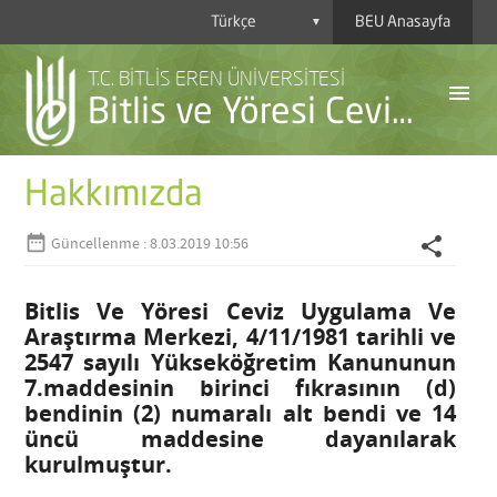
BEU Anasayfa
▼
T.C. BİTLİS EREN ÜNİVERSİTESİ
menu
Bitlis ve Yöresi Ceviz Uygulama ve Araştırma Merkezi
Hakkımızda
date_range
share
Güncellenme : 8.03.2019 10:56
A
Y
Bitlis Ve Yöresi Ceviz Uygulama Ve
Araştırma Merkezi, 4/11/1981 tarihli ve
H
2547 sayılı Yükseköğretim Kanununun
7.maddesinin birinci fıkrasının (d)
bendinin (2) numaralı alt bendi ve 14
üncü maddesine dayanılarak
kurulmuştur.