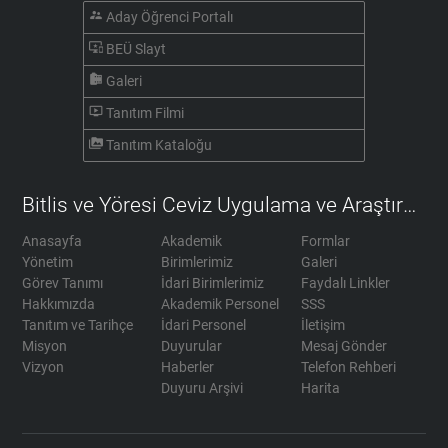
supervisor_account
Aday Öğrenci Portalı
important_devices
BEÜ Slayt
camera_roll
Galeri
ondemand_video
Tanıtım Filmi
perm_media
Tanıtım Kataloğu
Bitlis ve Yöresi Ceviz Uygulama ve Araştırma Merkezi
Anasayfa
Akademik
Formlar
Yönetim
Birimlerimiz
Galeri
Görev Tanımı
İdari Birimlerimiz
Faydalı Linkler
Hakkımızda
Akademik Personel
SSS
Tanıtım ve Tarihçe
İdari Personel
İletişim
Misyon
Duyurular
Mesaj Gönder
Vizyon
Haberler
Telefon Rehberi
Duyuru Arşivi
Harita