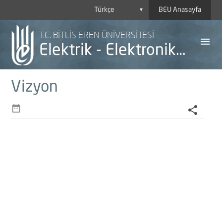
BEU Anasayfa
▼
T.C. BİTLİS EREN ÜNİVERSİTESİ
menu
Elektrik - Elektronik Mühendisliği
Vizyon
date_range
share
A
Y
H