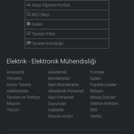
supervisor_account
Aday Öğrenci Portalı
important_devices
BEÜ Slayt
camera_roll
Galeri
ondemand_video
Tanıtım Filmi
perm_media
Tanıtım Kataloğu
Elektrik - Elektronik Mühendisliği
Anasayfa
Akademik
Formlar
Yönetim
Birimlerimiz
Galeri
Görev Tanımı
İdari Birimlerimiz
Faydalı Linkler
Hakkımızda
Akademik Personel
İletişim
Tanıtım ve Tarihçe
İdari Personel
Mesaj Gönder
Misyon
Duyurular
Telefon Rehberi
Vizyon
Haberler
SSS
Duyuru Arşivi
Harita