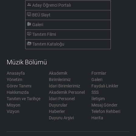
supervisor_account
Aday Öğrenci Portalı
important_devices
BEÜ Slayt
camera_roll
Galeri
ondemand_video
Tanıtım Filmi
perm_media
Tanıtım Kataloğu
Müzik Bölümü
Anasayfa
Akademik
Formlar
Yönetim
Birimlerimiz
Galeri
Görev Tanımı
İdari Birimlerimiz
Faydalı Linkler
Hakkımızda
Akademik Personel
SSS
Tanıtım ve Tarihçe
İdari Personel
İletişim
Misyon
Duyurular
Mesaj Gönder
Vizyon
Haberler
Telefon Rehberi
Duyuru Arşivi
Harita