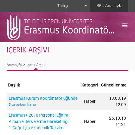
BEU Anasayfa
▼
T.C. BİTLİS EREN ÜNİVERSİTESİ
menu
Erasmus Koordinatörlüğü
İÇERİK ARŞİVİ
Anasayfa
chevron_right
İçerik Arşivi
Başlık
Kategori
Güncellenme
A
Erasmus Kurum Koordinatörlüğünde
13.03.19
Haber
Görevlendirme
12:09
Y
Erasmus+ 2018 Personel Eğitim
25.10.18
Alma ve Ders Verme Hareketliliği
Haber
H
11:21
1.Çağrı İçin Akademik Takvim