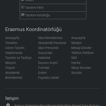
Galeri
ondemand_video
Tanıtım Filmi
perm_media
Tanıtım Kataloğu
Erasmus Koordinatörlüğü
Anasayfa
İdari Birimlerimiz
Anasayfa
Yönetim
Akademik Personel
İletişim
Görev Tanımı
İdari Personel
Mesaj Gönder
Hakkımızda
Duyurular
Telefon Rehberi
Tanıtım ve Tarihçe
Haberler
SSS
Misyon
Duyuru Arşivi
Harita
Vizyon
Formlar
Sıkça Sorulan
Akademik
Galeri
Sorular
Birimlerimiz
Faydalı Linkler
İletişim
location_on
Rahva Yerleşkesi Beş Minare Mahallesi Ahmet Eren Bulvarı