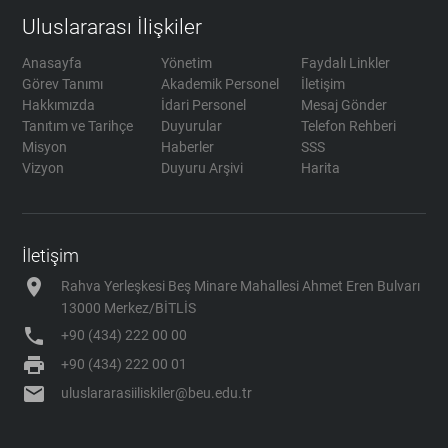
Uluslararası İlişkiler
Anasayfa
Yönetim
Faydalı Linkler
Görev Tanımı
Akademik Personel
İletişim
Hakkımızda
İdari Personel
Mesaj Gönder
Tanıtım ve Tarihçe
Duyurular
Telefon Rehberi
Misyon
Haberler
SSS
Vizyon
Duyuru Arşivi
Harita
İletişim
location_on
Rahva Yerleşkesi Beş Minare Mahallesi Ahmet Eren Bulvarı
13000 Merkez/BİTLİS
phone
+90 (434) 222 00 00
print
+90 (434) 222 00 01
mail
uluslararasiiliskiler@beu.edu.tr