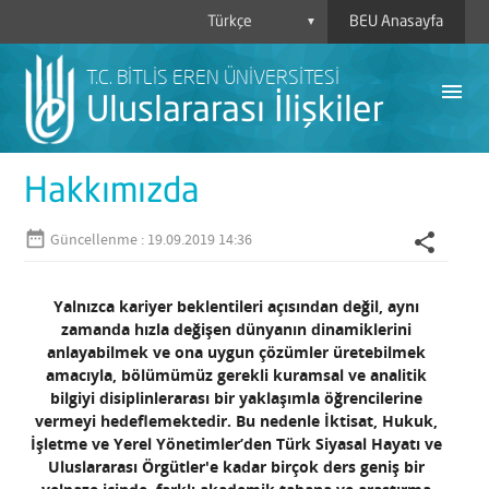
BEU Anasayfa
▼
T.C. BİTLİS EREN ÜNİVERSİTESİ
menu
Uluslararası İlişkiler
Hakkımızda
date_range
share
Güncellenme : 19.09.2019 14:36
A
M
Yalnızca kariyer beklentileri açısından değil, aynı
zamanda hızla değişen dünyanın dinamiklerini
B
anlayabilmek ve ona uygun çözümler üretebilmek
amacıyla, bölümümüz gerekli kuramsal ve analitik
H
bilgiyi disiplinlerarası bir yaklaşımla öğrencilerine
vermeyi hedeflemektedir. Bu nedenle İktisat, Hukuk,
İşletme ve Yerel Yönetimler’den Türk Siyasal Hayatı ve
Uluslararası Örgütler'e kadar birçok ders geniş bir