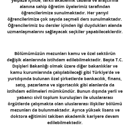
yelpaze içinde, farklı akademik tabana ve araştırma
alanına sahip öğretim üyelerimiz tarafından
öğrencilerimize sunulmaktadır. Her yarıyıl
öğrencilerimize çok sayıda seçmeli ders sunulmaktadır.
Öğrencilerimiz bu dersler içinden ilgi duydukları alanda
uzmanlaşmalarını sağlayacak seçkiler yapabileceklerdir.
Y
P
Bölümümüzün mezunları kamu ve özel sektörün
değişik alanlarında istihdam edilebilmektedir. Başta T.C.
B
Dışişleri Bakanlığı olmak üzere diğer bakanlıklar ve
kamu kurumlarında çalışılabileceği gibi Türkiye’de ve
yurtdışında bulunan özel şirketlerde bankacılık, finans,
satış, pazarlama ve sigortacılık gibi alanlarda da
istihdam edilmeleri mümkündür. Bunun dışında yerli ve
B
yabancı sivil toplum kuruluşları ile uluslararası
örgütlerde çalışmakta olan uluslararası ilişkiler bölümü
O
mezunları da bulunmaktadır. Ayrıca yüksek lisans ve
doktora eğitimini takiben akademik kariyere devam
B
edilebilmektedir.
D