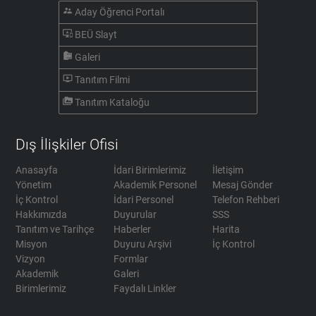
supervisor_account
Aday Öğrenci Portalı
important_devices
BEÜ Slayt
camera_roll
Galeri
ondemand_video
Tanıtım Filmi
perm_media
Tanıtım Kataloğu
Dış İlişkiler Ofisi
Anasayfa
İdari Birimlerimiz
İletişim
Yönetim
Akademik Personel
Mesaj Gönder
İç Kontrol
İdari Personel
Telefon Rehberi
Hakkımızda
Duyurular
SSS
Tanıtım ve Tarihçe
Haberler
Harita
Misyon
Duyuru Arşivi
İç Kontrol
Vizyon
Formlar
Akademik
Galeri
Birimlerimiz
Faydalı Linkler